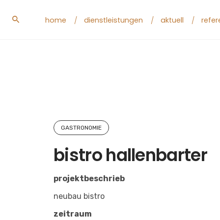
Skip
to
home
dienstleistungen
aktuell
refe
content
GASTRONOMIE
bistro hallenbarter
projektbeschrieb
neubau bistro
zeitraum